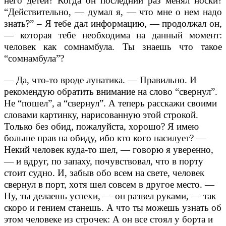
него детей? Когда он последний раз менял носки?
“Действительно, — думал я, — что мне о нем надо
знать?” – Я тебе дал информацию, — продолжал он,
— которая тебе необходима на данный момент:
человек как сомнамбула. Ты знаешь что такое
“сомнамбула”?
— Да, что-то вроде лунатика.
— Правильно. И
рекомендую обратить внимание на слово “свернул”.
Не “пошел”, а “свернул”. А теперь расскажи своими
словами картинку, нарисованную этой строкой.
Только без обид, пожалуйста, хорошо? Я имею
больше прав на обиду, ибо кто кого насилует?
—
Некий человек куда-то шел, — говорю я уверенно,
— и вдруг, по запаху, почувствовал, что в порту
стоит судно. И, забыв обо всем на свете, человек
свернул в порт, хотя шел совсем в другое место.
—
Ну, ты делаешь успехи, — он развел руками, — так
скоро и гением станешь. А что ты можешь узнать об
этом человеке из строчек:
А он все стоял у борта и