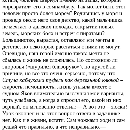
«превратил» его в сомнамбулу. Так может быть этот
человек просто болен морем? Родившись у моря и
проведя около него свое детство, какой мальчишка
не мечтает о далеких походах, открытии новых
земель, морских боях и встреч с пиратами?
Большинство, вырастая, оставляют эти мечты в
детстве, но некоторые расстаться с ними не могут.
Очевидно, наш герой именно таков: мечта не
сбылась и жизнь не сложилась. По состоянию ли
здоровья («щурился близоруко»), по другой ли
причине, но все это очень серьезно, потому что
Стуча каблуками туфель как деревянной клюкой
–
старость, немощность, жизнь уплыла вместе с
судном.
Яков внимательно выслушал мои варианты,
чуть улыбаясь, а когда я спросил его, какой из них
верный, он мгновенно ответил:
— А вот это – зюски!
Урок окончен и на этот вопрос ответа в задачнике
нет. Как и в жизни, кстати. Сам ножками ходи и сам
решай что правильно, а что неправильно.
—