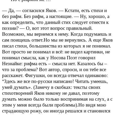
— Да, — согласился Яков. — Кстати, есть стихи и
без рифм. Без рифм, а настоящие.
— Ну, хорошо, а
как определить, что данный стих следует отнести к
поэзии?
— О, вот этот вопрос правильный.
Возможно, мы вернемся к нему. Когда подумаешь и
сам поищешь ответ.
Но мы не вернулись.
А еще Яков
писал стихи, большинства из которых я не понимал.
Вот просто не понимал и всё: не видел картинки, не
понимал смысла, как у Носова Поэт говорил
Незнайке: рифма есть – смысла нет. Казалось бы –
что за проблема? Вот автор, спроси, и он тебе все
расскажет. Фигушки, он всегда отвечал одинаково:
“Здесь же все по-русски написано! Читать умеешь,
умей думать». (Замечу в скобках: тексты своих
стихотворений Яков никому не давал, поэтому
думать можно было только воспринимая на слух, а с
этим у меня всегда были проблемы).
Но видя мою
страдающую рожу, он иногда решался и становился