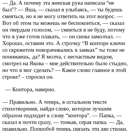
— Да. А почему эта женская рука написала “не
был”?
— Яша, — сказал я улыбаясь, — ты будешь
смеяться, но я не могу ответить на этот вопрос.
—
Вот об этом ты можешь не беспокоиться, — сказал
он твердым голосом, — смеяться я не буду, потому
что я уже готов плакать, — он снова замолчал. —
Хорошо, оставим это. А строчку “В конторе ключи
со скрежетом поворачивались в замках” ты тоже не
понимаешь, да?
Я молча, с несчастным видом,
смотрел на Якова – мне действительно было стыдно,
но что я мог сделать?
— Какое слово главное в этой
строке? – спросил он.
— Контора, наверно.
— Правильно. А теперь, в остальном тексте
стихотворения, найди слово, которое лучшим
образом подходит к слову “контора”.
— Папка, —
сказал я почти сразу, — тонкая, серая папка.
— Да,
правильно. Попробуй теперь связать эти две строки.