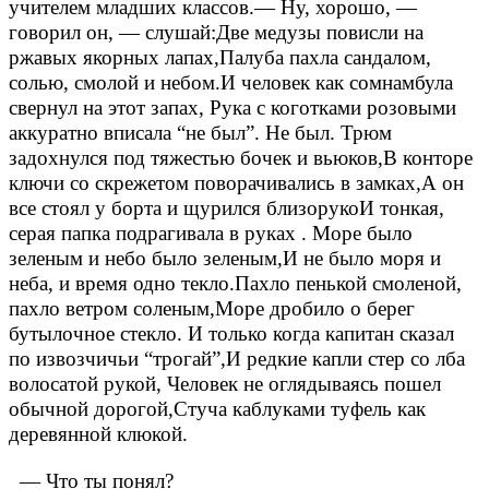
учителем младших классов.
— Ну, хорошо, —
говорил он, — слушай:
Две медузы повисли на
ржавых якорных лапах,
Палуба пахла сандалом,
солью, смолой и небом.
И человек как сомнамбула
свернул на этот запах,
Рука с коготками розовыми
аккуратно вписала “не был”.
Не был. Трюм
задохнулся под тяжестью бочек и вьюков,
В конторе
ключи со скрежетом поворачивались в замках,
А он
все стоял у борта и щурился близоруко
И тонкая,
серая папка подрагивала в руках .
Море было
зеленым и небо было зеленым,
И не было моря и
неба, и время одно текло.
Пахло пенькой смоленой,
пахло ветром соленым,
Море дробило о берег
бутылочное стекло.
И только когда капитан сказал
по извозчичьи “трогай”,
И редкие капли стер со лба
волосатой рукой,
Человек не оглядываясь пошел
обычной дорогой,
Стуча каблуками туфель как
деревянной клюкой.
— Что ты понял?