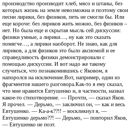
производство производит хлеб, мясо и штаны, без
которых жизнь на земле невозможна и поэтому свои
песни лирики, без физиков, петь не смогли бы. Или
еще короче: без лириков жить можно, без физиков –
нет. Но была еще и скрытая мысль сей дискуссии:
физики умные, а лирики…, ну как это сказать
помягче…, а лирики наоборот. Не знаю, как для
лириков, а для физиков это было аксиомой и ее
справедливость физики демонстрировали с
помощью дискуссии. И вот надо же такому
случиться, что познакомившись с Яковом, я
напоролся на исключение.Вот, например, один из
фрагментов нашего разговора.Как-то я ему сказал,
что мне нравится Евтушенко и, в частности, назвал
какое-то стихотворение. — Прочти, — сказал Яков.
Я прочел. — Дерьмо, — заключил он, — как и весь
Евтушенко. — Ка-а-к??!! – воскликнул я, —
Евтушенко дерьмо??! — Дерьмо, — повторил Яков,
— Евтушенко не поэт.