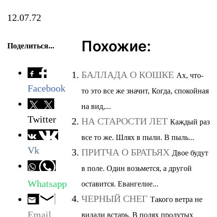
12.07.72
Похожие:
Поделиться...
БАЛЛАДА О КОШКЕ
Ах, что-
Facebook
то это все же значит, Когда, спокойная
на вид,...
Twitter
НА СТАРОСТИ ЛЕТ
Каждый раз
все то же. Шлях в пыли. В пыль...
Vk
ПРИТЧА О БРАТЬЯХ
Двое будут
в поле. Один возьмется, а другой
Whatsapp
оставится. Евангелие...
ЧЕРНЫЙ СНЕГ
Такого ветра не
Email
видали встарь. В полях продутых