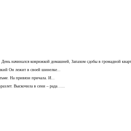
День начинался коврижкой домашней, Запахом сдобы в громадной кварт
кий Он лежит в своей шинелке...
тьме. На привязи причала. И...
разлет. Выскочила в сени – рада…...