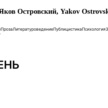
я
Проза
Литературоведение
Публицистика
Психология
З
ЕНЬ